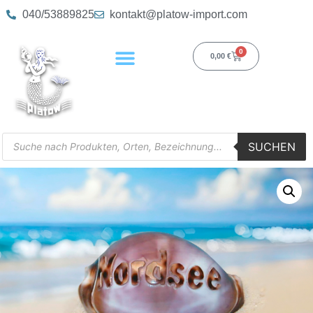
040/53889825
kontakt@platow-import.com
0
0,00
€
SUCHEN