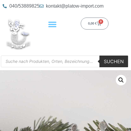
040/53889825
kontakt@platow-import.com
0
0,00
€
SUCHEN