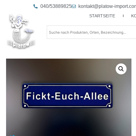
040/53889825
kontakt@platow-import.co
STARTSEITE
K