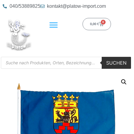
040/53889825
kontakt@platow-import.com
0
0,00
€
SUCHEN