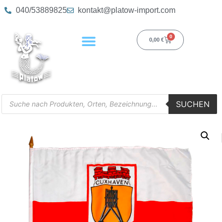
040/53889825
kontakt@platow-import.com
0
0,00
€
SUCHEN