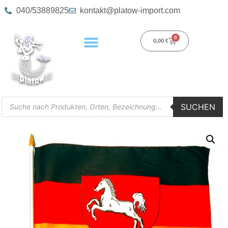
040/53889825
kontakt@platow-import.com
0
0,00
€
SUCHEN