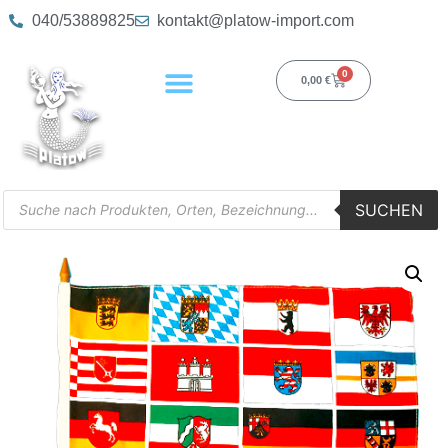
040/53889825
kontakt@platow-import.com
0
0,00
€
SUCHEN