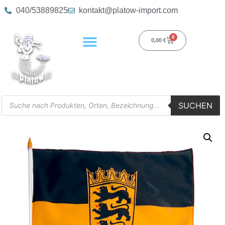
040/53889825
kontakt@platow-import.com
0
0,00
€
SUCHEN