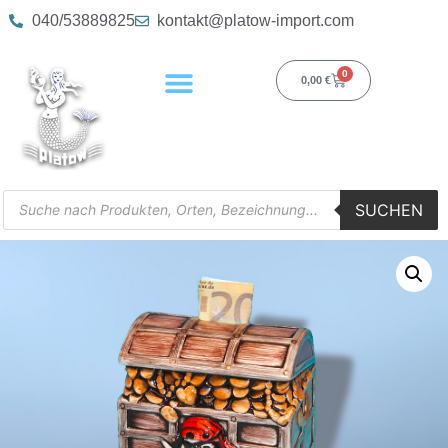
040/53889825
kontakt@platow-import.com
0
0,00
€
SUCHEN