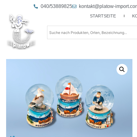
040/53889825
kontakt@platow-import.co
STARTSEITE
K