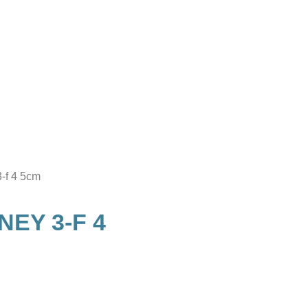
f 4 5cm
EY 3-F 4