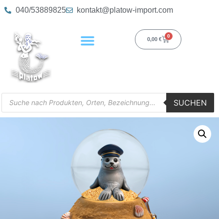
040/53889825
kontakt@platow-import.com
0
0,00
€
SUCHEN