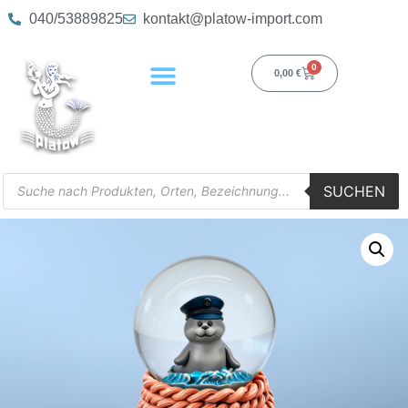
040/53889825
kontakt@platow-import.com
0
0,00
€
SUCHEN