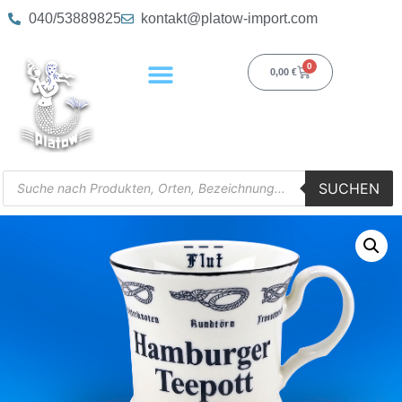
040/53889825
kontakt@platow-import.com
0
0,00
€
SUCHEN