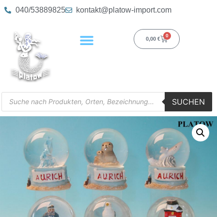
040/53889825
kontakt@platow-import.com
0
0,00
€
SUCHEN