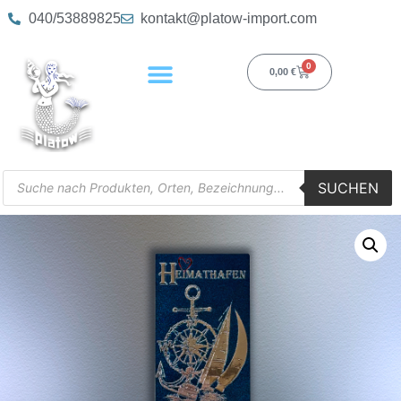
040/53889825
kontakt@platow-import.com
0
0,00
€
SUCHEN