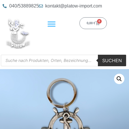
040/53889825
kontakt@platow-import.com
0
0,00
€
SUCHEN