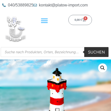
040/53889825
kontakt@platow-import.com
0
0,00
€
SUCHEN