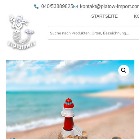
040/53889825
kontakt@platow-import.co
STARTSEITE
K