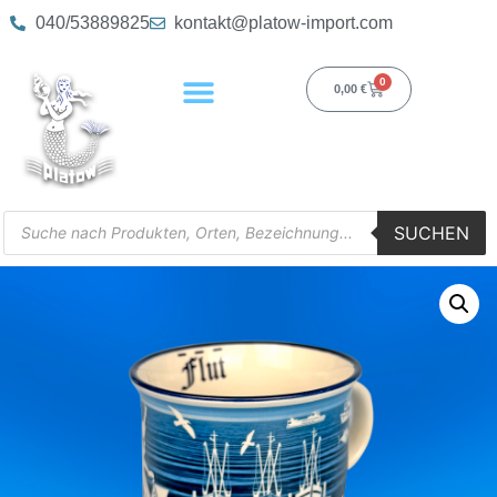
040/53889825
kontakt@platow-import.com
0
0,00
€
SUCHEN