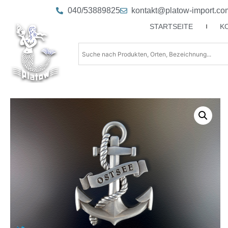
040/53889825
kontakt@platow-import.co
STARTSEITE
K