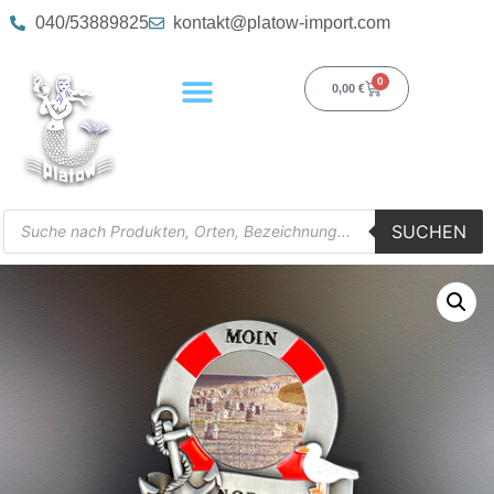
040/53889825
kontakt@platow-import.com
0
0,00
€
SUCHEN