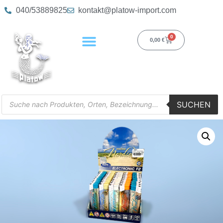
040/53889825
kontakt@platow-import.com
0
0,00
€
SUCHEN