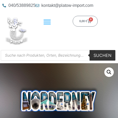
040/53889825
kontakt@platow-import.com
0
0,00
€
SUCHEN