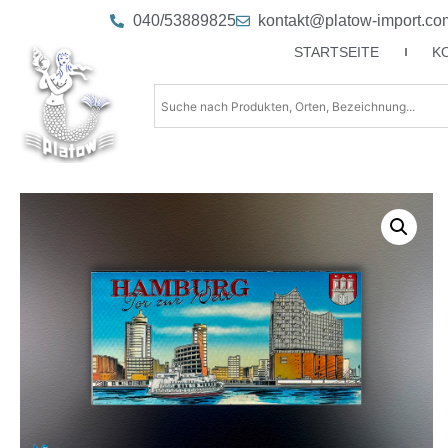
040/53889825
kontakt@platow-import.co
STARTSEITE
K