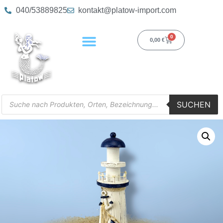
040/53889825
kontakt@platow-import.com
0
0,00
€
SUCHEN