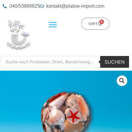
040/53889825
kontakt@platow-import.com
0
0,00
€
SUCHEN