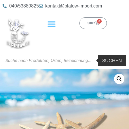
040/53889825
kontakt@platow-import.com
0
0,00
€
SUCHEN