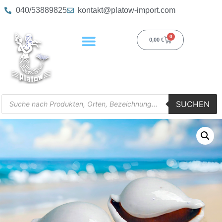
040/53889825
kontakt@platow-import.com
0
0,00
€
SUCHEN