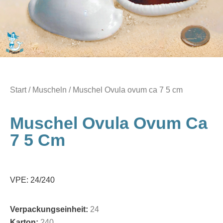
Start
/
Muscheln
/ Muschel Ovula ovum ca 7 5 cm
Muschel Ovula Ovum Ca
7 5 Cm
VPE: 24/240
Verpackungseinheit:
24
Karton:
240