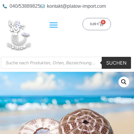
040/53889825
kontakt@platow-import.com
0
0,00
€
SUCHEN