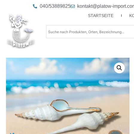
040/53889825
kontakt@platow-import.co
STARTSEITE
K