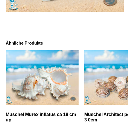
Ähnliche Produkte
Muschel Murex inflatus ca 18 cm
Muschel Architect p
up
3 0cm