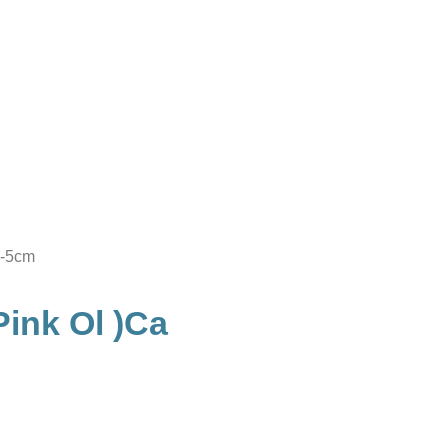
4-5cm
pink Ol )ca