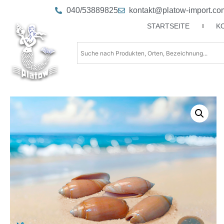
040/53889825
kontakt@platow-import.co
STARTSEITE
K