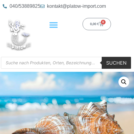
040/53889825
kontakt@platow-import.com
0
0,00
€
SUCHEN