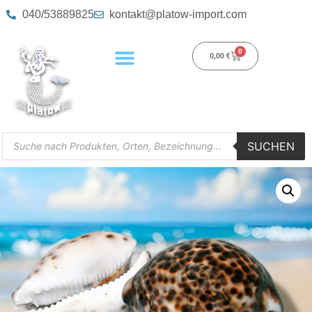
040/53889825
kontakt@platow-import.com
0
0,00
€
SUCHEN