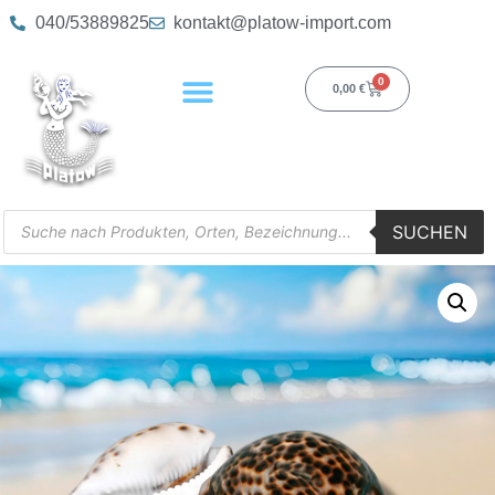
040/53889825
kontakt@platow-import.com
0
0,00
€
SUCHEN