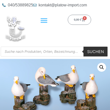
040/53889825
kontakt@platow-import.com
0
0,00
€
SUCHEN