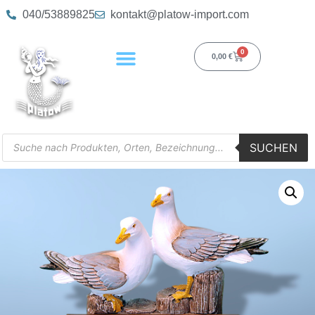
040/53889825
kontakt@platow-import.com
0
0,00
€
SUCHEN