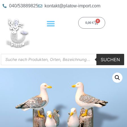
040/53889825
kontakt@platow-import.com
0
0,00
€
SUCHEN