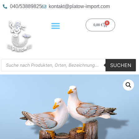
040/53889825
kontakt@platow-import.com
0
0,00
€
SUCHEN