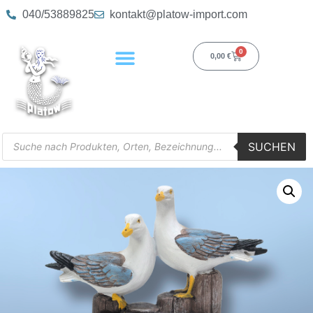
040/53889825
kontakt@platow-import.com
0
0,00
€
SUCHEN