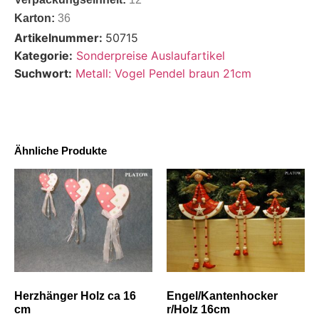
Karton:
36
Artikelnummer:
50715
Kategorie:
Sonderpreise Auslaufartikel
Suchwort:
Metall: Vogel Pendel braun 21cm
Ähnliche Produkte
Herzhänger Holz ca 16
Engel/Kantenhocker
cm
r/Holz 16cm