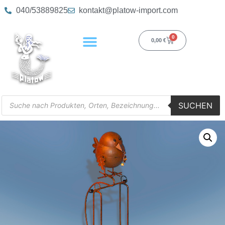
040/53889825
kontakt@platow-import.com
0
0,00
€
SUCHEN