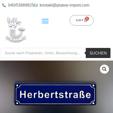
040/53889825
kontakt@platow-import.com
0
0,00
€
SUCHEN