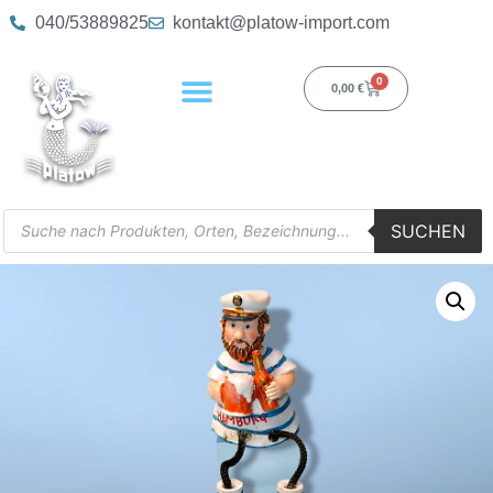
040/53889825
kontakt@platow-import.com
0
0,00
€
SUCHEN