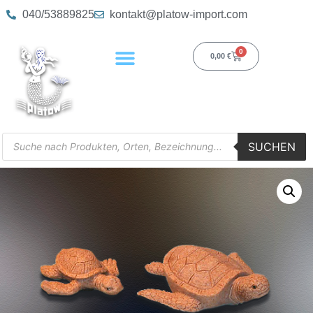
040/53889825
kontakt@platow-import.com
0
0,00
€
SUCHEN