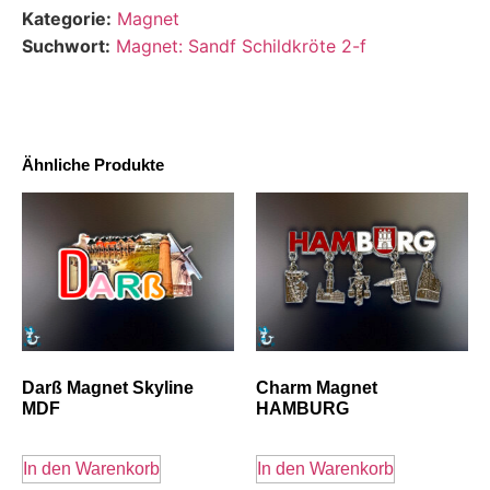
Kategorie:
Magnet
Suchwort:
Magnet: Sandf Schildkröte 2-f
Ähnliche Produkte
Darß Magnet Skyline
Charm Magnet
MDF
HAMBURG
In den Warenkorb
In den Warenkorb