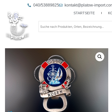
040/53889825
kontakt@platow-import.co
STARTSEITE
K