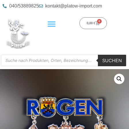
040/53889825
kontakt@platow-import.com
0
0,00
€
SUCHEN