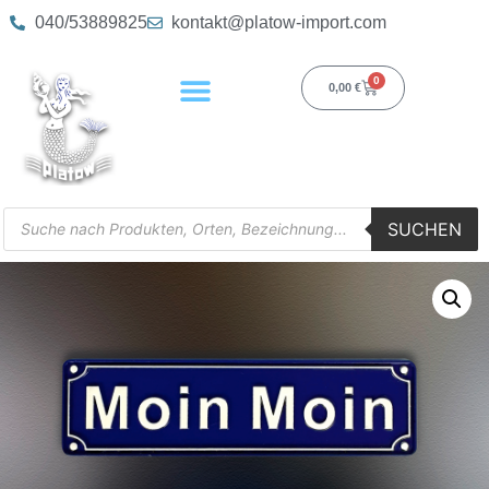
040/53889825
kontakt@platow-import.com
0
0,00
€
SUCHEN