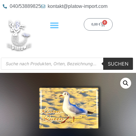
040/53889825
kontakt@platow-import.com
0
0,00
€
SUCHEN