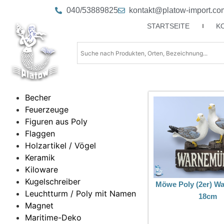
040/53889825
kontakt@platow-import.co
STARTSEITE
K
Becher
Feuerzeuge
Figuren aus Poly
Flaggen
Holzartikel / Vögel
Keramik
Kiloware
Kugelschreiber
Möwe Poly (2er) W
Leuchtturm / Poly mit Namen
18cm
Magnet
Maritime-Deko