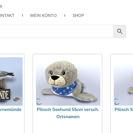
m
ONTAKT
MEIN KONTO
SHOP
arnemünde
Plüsch Seehund 55cm versch.
Plüsch 
Ortsnamen