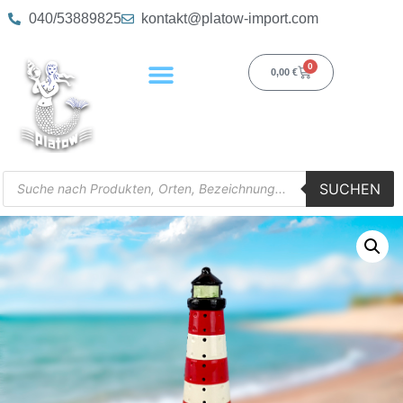
040/53889825
kontakt@platow-import.com
0
0,00
€
SUCHEN