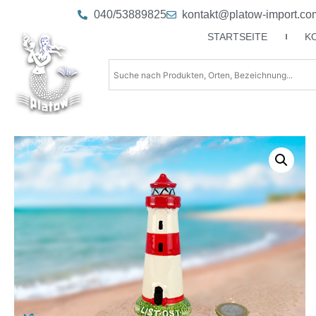
040/53889825
kontakt@platow-import.co
STARTSEITE
K